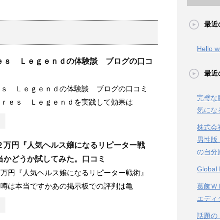
最近
Hello w
ｅｓ Ｌｅｇｅｎｄの体験談 ブログの口コ
最近
ｅｓ Ｌｅｇｅｎｄの体験談 ブログの口コミ
完璧な
ｕｒｅｓ Ｌｅｇｅｎｄを実践して効果は
気にな
株式会
男性版
２万円『人気ヘルス嬢になるリピーター戦
の自分
当かどうか試してみた。口コミ
Glob
２万円『人気ヘルス嬢になるリピーター戦術』
う噂は本当ですかあの掲示板での評判は亀
葛飾ＷＥ
エディ
話題の【