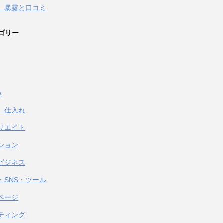
 暴露と口コミ
ゴリー
e
、仕入れ
リエイト
ション
ビジネス
・SNS・ツール
ページ
ティング