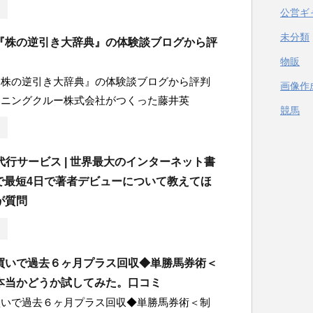
公営ギ
未分類
『株の逆引き大辞典』の体験談ブログから評
物販
『株の逆引き大辞典』の体験談ブログから評判
画像作
イニングクルー株式会社がつくった藤井英
競馬
出版代行サービス | 世界最大のインターネット書
nで最短4日で著者デビューについて教えてほ
が質問
買いで過去６ヶ月プラス回収◆単勝馬券術＜
本当かどうか試してみた。口コミ
買いで過去６ヶ月プラス回収◆単勝馬券術＜制