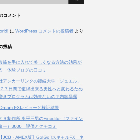
のコメント
orld!
に
WordPress コメントの投稿者
より
の投稿
腹筋を手に入れて美しくなる方法の効果が
る！体験ブログの口コミ
社アンカーリンクの復縁大学「ジュエル」
 ７７日間で復縁出来る男性へと変わるため
磨きプログラムは効果ないの？内容暴露
al Dream FXレビューと検証結果
Ｂ制作所 奥平三男のFineditor（ファイン
ター）3000 評価とクチコミ
JCB・AMEX版】Go!Go!!スキャルFX ネ