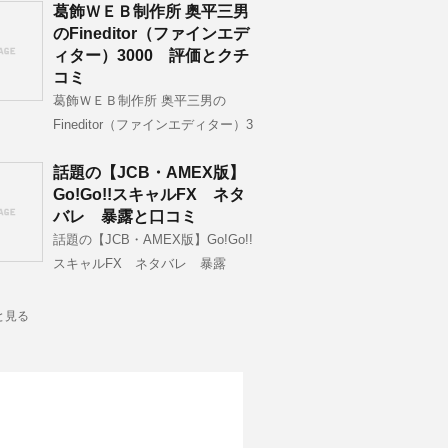
葛飾ＷＥＢ制作所 奥平三男
のFineditor（ファインエデ
ィター）3000 評価とクチ
コミ
葛飾ＷＥＢ制作所 奥平三男の
Fineditor（ファインエディター）3
話題の【JCB・AMEX版】
Go!Go!!スキャルFX ネタ
バレ 暴露と口コミ
話題の【JCB・AMEX版】Go!Go!!
スキャルFX ネタバレ 暴露
と見る