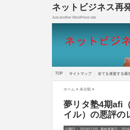
ネットビジネス再
Just another WordPress site
TOP
サイトマップ
全てを凌駕する最
ホーム
>
未分類
>
夢リタ塾4期af
イル）の悪評の
公開日：
2016/11/20
: 最終更新日：2016/