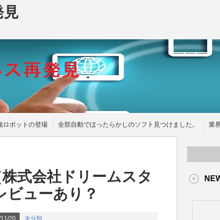
発見
強ロボットの登場
全部自動でほったらかしのソフト見つけました。
業
i（株式会社ドリームスタ
NE
レビューあり？
11/20
未分類