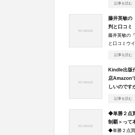
記事を読む
藤井英敏の
判と口コミ
藤井英敏の
と口コミウ
記事を読む
Kindle
店Amazo
しいのです
記事を読む
◆単勝２点
制覇＞って
◆単勝２点