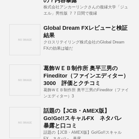
の？内容暴露
株式会社アンカーリンクさんの復縁大学「ジュ
エル」男性版 ７７日間で復縁
Global Dream FXレビューと検証
結果
クロスリテイリング株式会社のGlobal Dream
FXの効果は嘘だ
葛飾ＷＥＢ制作所 奥平三男の
Fineditor（ファインエディター）
3000 評価とクチコミ
葛飾ＷＥＢ制作所 奥平三男のFineditor（ファイ
ンエディター）3
話題の【JCB・AMEX版】
Go!Go!!スキャルFX ネタバレ
暴露と口コミ
話題の【JCB・AMEX版】Go!Go!!スキャル
FX ネタバレ 暴露