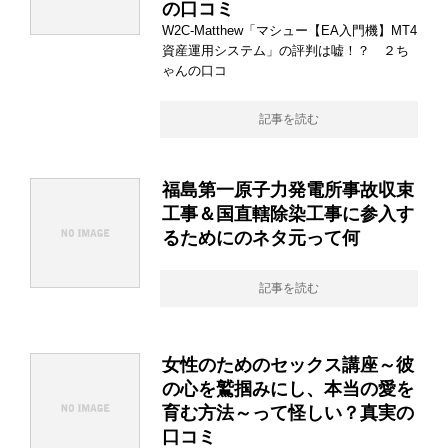
の口コミ
W2C-Matthew「マシュー【EA入門機】MT4
資産運用システム」の評判は嘘！？ ２ち
ゃんの口コ
記事を読む
福島第一原子力発電所事故収束
工事＆国直轄除染工事に参入す
るためにのネタ元って何
記事を読む
女性のためのセックス講座～彼
の心を鷲掴みにし、本当の愛を
育む方法～って怪しい？真実の
口コミ