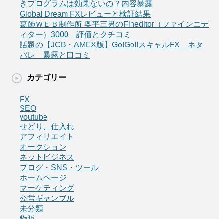
きプログラムは効果ないの？内容暴露
Global Dream FXレビューと検証結果
葛飾ＷＥＢ制作所 奥平三男のFineditor（ファインエデ
ィター）3000 評価とクチコミ
話題の【JCB・AMEX版】Go!Go!!スキャルFX ネタ
バレ 暴露と口コミ
カテゴリー
FX
SEO
youtube
せどり、仕入れ
アフィリエイト
オークション
ネットビジネス
ブログ・SNS・ツール
ホームページ
マーケティング
公営ギャンブル
未分類
物販