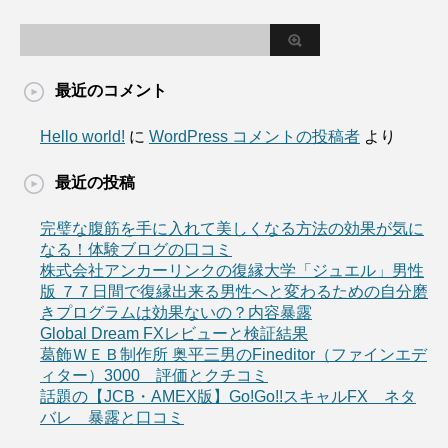
最近のコメント
Hello world!
に
WordPress コメントの投稿者
より
最近の投稿
完璧な腹筋を手に入れて美しくなる方法の効果が気に
なる！体験ブログの口コミ
株式会社アンカーリンクの復縁大学「ジュエル」男性
版 ７７日間で復縁出来る男性へと変わるための自分磨
きプログラムは効果ないの？内容暴露
Global Dream FXレビューと検証結果
葛飾ＷＥＢ制作所 奥平三男のFineditor（ファインエデ
ィター）3000 評価とクチコミ
話題の【JCB・AMEX版】Go!Go!!スキャルFX ネタ
バレ 暴露と口コミ