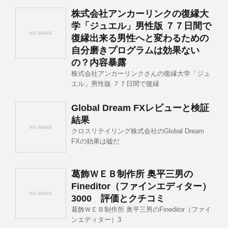
株式会社アンカーリンクの復縁大
学「ジュエル」男性版 ７７日間で
復縁出来る男性へと変わるための
自分磨きプログラムは効果ない
の？内容暴露
株式会社アンカーリンクさんの復縁大学「ジュ
エル」男性版 ７７日間で復縁
Global Dream FXレビューと検証
結果
クロスリテイリング株式会社のGlobal Dream
FXの効果は嘘だ
葛飾ＷＥＢ制作所 奥平三男の
Fineditor（ファインエディター）
3000 評価とクチコミ
葛飾ＷＥＢ制作所 奥平三男のFineditor（ファイ
ンエディター）3