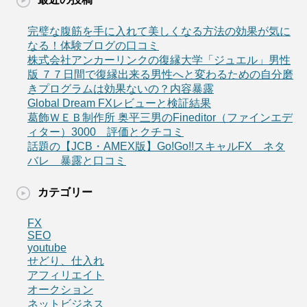
完璧な腹筋を手に入れて美しくなる方法の効果が気に
なる！体験ブログの口コミ
株式会社アンカーリンクの復縁大学「ジュエル」男性
版 ７７日間で復縁出来る男性へと変わるための自分磨
きプログラムは効果ないの？内容暴露
Global Dream FXレビューと検証結果
葛飾ＷＥＢ制作所 奥平三男のFineditor（ファインエデ
ィター）3000 評価とクチコミ
話題の【JCB・AMEX版】Go!Go!!スキャルFX ネタ
バレ 暴露と口コミ
カテゴリー
FX
SEO
youtube
せどり、仕入れ
アフィリエイト
オークション
ネットビジネス