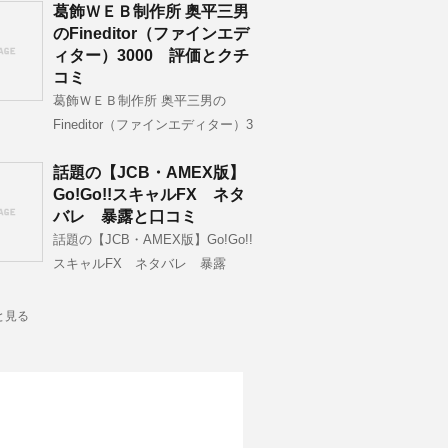
葛飾ＷＥＢ制作所 奥平三男
のFineditor（ファインエデ
ィター）3000 評価とクチ
コミ
葛飾ＷＥＢ制作所 奥平三男の
Fineditor（ファインエディター）3
話題の【JCB・AMEX版】
Go!Go!!スキャルFX ネタ
バレ 暴露と口コミ
話題の【JCB・AMEX版】Go!Go!!
スキャルFX ネタバレ 暴露
と見る