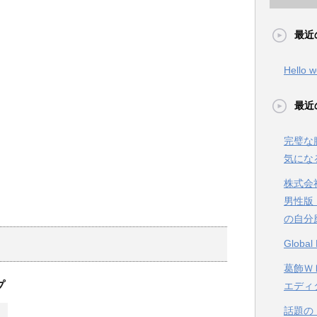
最近
Hello w
最近
完璧な
気にな
株式会
男性版
の自分
Glob
葛飾ＷＥ
プ
エディ
話題の【