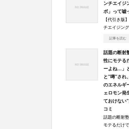
ンチエイジ
ボ」って嘘
【代引き版
チエイジン
記事を読む
話題の断射塾~
性にモテる
ーよね…」
と”噂”さ
のエネルギ
ェロモン発
ておけない
コミ
話題の断射塾~
モテるだけ