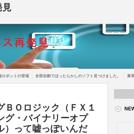
発見
強ロボットの登場
全部自動でほったらかしのソフト見つけました。
業
グＢＯロジック（ＦＸ１
NE
ング・バイナリーオプ
ル）って嘘っぽいんだ