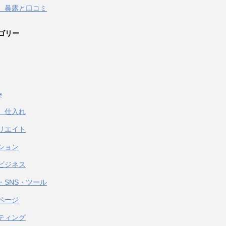
 暴露と口コミ
ゴリー
e
、仕入れ
リエイト
ション
ビジネス
・SNS・ツール
ページ
ティング