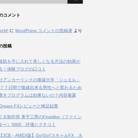
のコメント
orld!
に
WordPress コメントの投稿者
より
の投稿
腹筋を手に入れて美しくなる方法の効果が
る！体験ブログの口コミ
社アンカーリンクの復縁大学「ジュエル」
 ７７日間で復縁出来る男性へと変わるため
磨きプログラムは効果ないの？内容暴露
al Dream FXレビューと検証結果
Ｂ制作所 奥平三男のFineditor（ファイン
ター）3000 評価とクチコミ
JCB・AMEX版】Go!Go!!スキャルFX ネ