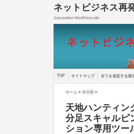
ネットビジネス再
Just another WordPress site
TOP
サイトマップ
全てを凌駕する最
ホーム
>
未分類
>
天地ハンティン
分足スキャルピ
ション専用ツー