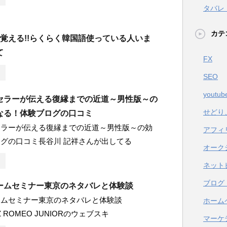
タバレ
カテ
で覚える!!らくらく韓国語使っている人いま
て
FX
SEO
youtub
セラーが伝える復縁までの近道～男性版～の
せどり
なる！体験ブログの口コミ
セラーが伝える復縁までの近道～男性版～の効
アフィ
グの口コミ長谷川 記祥さんが出してる
オーク
ネット
ブログ
ームセミナー東京のネタバレと体験談
ームセミナー東京のネタバレと体験談
ホーム
Z ROMEO JUNIORのウェブスキ
マーケ