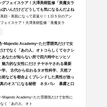
ングフェイスケア！大澤美樹監修「美魔女ラ
っぽいんだけどどうしても気になるんだよね
】美顔・美肌になって若返り！１日５分のアン
グフェイスケア！大澤美樹監修「美魔女ラ
Majestic Academy~ただ雰囲気だけで女
だけでなく「あの人、オトコらしくてセクシ
とあなたが知らない所で四六時中ヒソヒソ
れ、魅力的な女性にだけ チヤホヤされる最新
ー学、 古代から伝わるタオ性科学、天然フ
生術などを都合よくブレンドした異性が放っ
”真のオス”になる秘密 ネタバレ 暴露と口
Majestic Academy~ただ雰囲気だけで女性に
でなく「あの人、オト