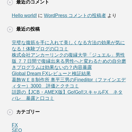
最近のコメント
Hello world!
に
WordPress コメントの投稿者
より
最近の投稿
完璧な腹筋を手に入れて美しくなる方法の効果が気に
なる！体験ブログの口コミ
株式会社アンカーリンクの復縁大学「ジュエル」男性
版 ７７日間で復縁出来る男性へと変わるための自分磨
きプログラムは効果ないの？内容暴露
Global Dream FXレビューと検証結果
葛飾ＷＥＢ制作所 奥平三男のFineditor（ファインエデ
ィター）3000 評価とクチコミ
話題の【JCB・AMEX版】Go!Go!!スキャルFX ネタ
バレ 暴露と口コミ
カテゴリー
FX
SEO