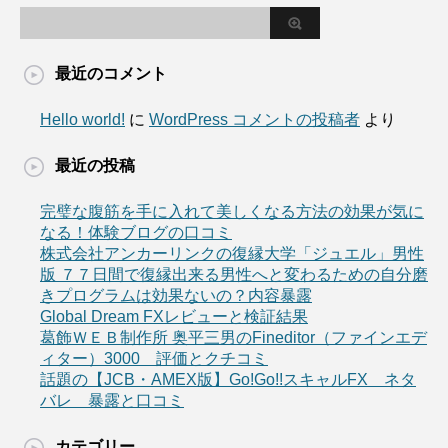
最近のコメント
Hello world!
に
WordPress コメントの投稿者
より
最近の投稿
完璧な腹筋を手に入れて美しくなる方法の効果が気に
なる！体験ブログの口コミ
株式会社アンカーリンクの復縁大学「ジュエル」男性
版 ７７日間で復縁出来る男性へと変わるための自分磨
きプログラムは効果ないの？内容暴露
Global Dream FXレビューと検証結果
葛飾ＷＥＢ制作所 奥平三男のFineditor（ファインエデ
ィター）3000 評価とクチコミ
話題の【JCB・AMEX版】Go!Go!!スキャルFX ネタ
バレ 暴露と口コミ
カテゴリー