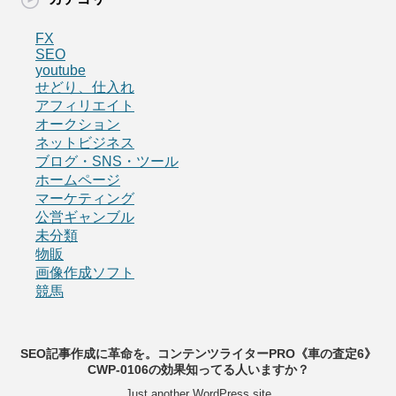
FX
SEO
youtube
せどり、仕入れ
アフィリエイト
オークション
ネットビジネス
ブログ・SNS・ツール
ホームページ
マーケティング
公営ギャンブル
未分類
物販
画像作成ソフト
競馬
SEO記事作成に革命を。コンテンツライターPRO《車の査定6》
CWP-0106の効果知ってる人いますか？
Just another WordPress site