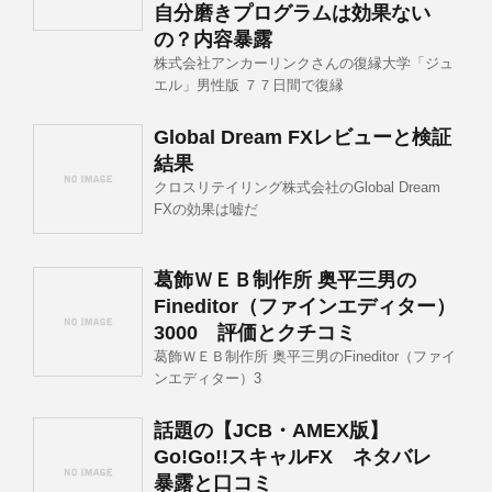
自分磨きプログラムは効果ない
の？内容暴露
株式会社アンカーリンクさんの復縁大学「ジュ
エル」男性版 ７７日間で復縁
Global Dream FXレビューと検証
結果
クロスリテイリング株式会社のGlobal Dream
FXの効果は嘘だ
葛飾ＷＥＢ制作所 奥平三男の
Fineditor（ファインエディター）
3000 評価とクチコミ
葛飾ＷＥＢ制作所 奥平三男のFineditor（ファイ
ンエディター）3
話題の【JCB・AMEX版】
Go!Go!!スキャルFX ネタバレ
暴露と口コミ