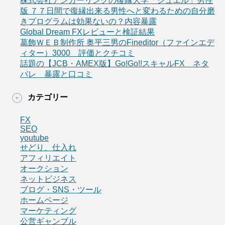
株式会社アンカーリンクの復縁大学「ジュエル」男性
版 ７７日間で復縁出来る男性へと変わるための自分磨
きプログラムは効果ないの？内容暴露
Global Dream FXレビューと検証結果
葛飾ＷＥＢ制作所 奥平三男のFineditor（ファインエデ
ィター）3000 評価とクチコミ
話題の【JCB・AMEX版】Go!Go!!スキャルFX ネタ
バレ 暴露と口コミ
カテゴリー
FX
SEO
youtube
せどり、仕入れ
アフィリエイト
オークション
ネットビジネス
ブログ・SNS・ツール
ホームページ
マーケティング
公営ギャンブル